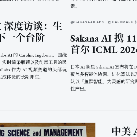
素。
 AI 深度访谈：生
@SAKANAAILABS · @HARDMARU 
下一个台阶
Sakana AI 携
首尔 ICML 202
bs AI 的 Caroline Ingeborn，围绕
、实时渲染瓶颈以及创意工具的民
日本 AI 新星 Sakana AI 宣布将在 
abs 作为 AI 视频赛道的头部玩
覆盖多智能体协调、进化算法以
生成体验的长期押注。
队以「鱼群智能」为灵感的研究
性产出。
中美 