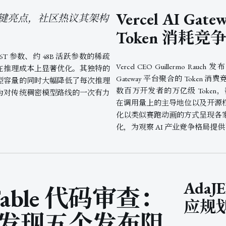
Vercel AI Ga
成关键亮点，社区热议其架构
Token 消耗竞
计 1.6T 参数、约 48B 活跃参数的稀疏
Vercel CEO Guillermo R
在推理成本上显著优化。其独特的
Gateway 平台聚合的 Toke
型容量的同时大幅降低了每次推理
数百万开发者的万亿级 Token，数
为对传统稠密模型路线的一次有力
在调用量上的主导地位以及开源
化以类似赛跑动画的方式呈现各
化，为观察 AI 产业竞争格局提
Ada
 Fable 代码审查：
应规
25 发现五个发布阻