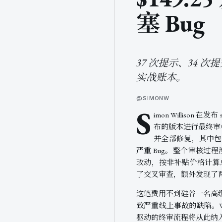
塞 Bug
37 次提示、34 次
实战账本。
@SIMONW
S
imon Willison 在发布
布的版本进行最终审核
并全部修复，其中包含一
严重 Bug。整个审核过程涉及
改动，按非补贴价格计算总花费约 
了交叉审查，额外发现了
这笔费用不到硅谷一名高
致严重线上事故的缺陷。Wi
驱动的终审流程将从此纳