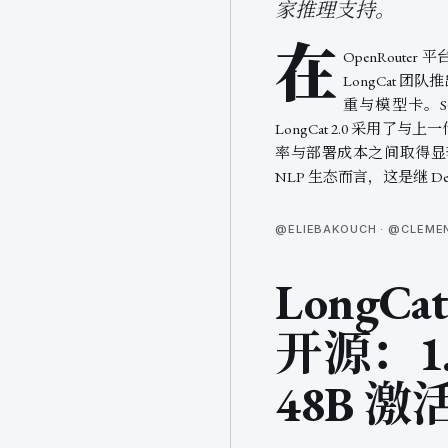
家推理支持。
在
OpenRout
LongCat 团
重与模型卡。S
LongCat 2.0 采用
率与部署成本之间取得显
NLP 生态而言，这是继 
@ELIEBAKOUCH · @CLEM
LongCat
开源：1
48B 激