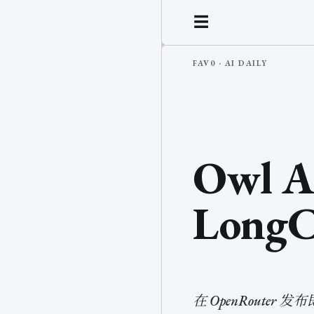
☰
Owl
LongC
在 OpenRoute