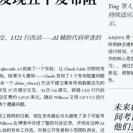
Ying 
持续适应
示。
提交、1321 行改动——AI 辅助代码审查的
AdaJEP
传统静态建
进行规划、
作的核心思
习」，通过
 sqlite-utils 4.0 前做了一个实验：让 Claude Fable 对即将发
表征，使智
。结果令人震惊——Claude 发现了 5 个发布阻塞问题
性。
个 delete_where() 方法不提交事务导致数据丢失的
 37 次提示交互、34 次 Git 提交、跨越 1321 行代码
149.25 美元。随后 Willison 又用 GPT-5.5 进行
两个遗漏问题。
未来
间考
级工程师的日薪，却在发布最后关头避免了多个可能导
llison 在博客中详述了整段对话记录，并坦言这种 AI
他们
入他的发布工作流。对独立开发者和小型团队而言，这