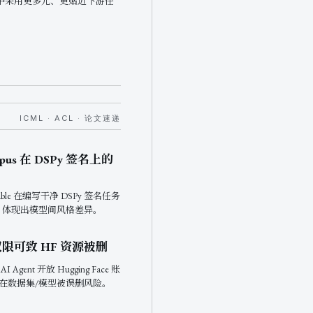
中采用更多元、更贴近下游任
。
ICML · ACL · 论文速递
 Opus 在 DSPy 签名上的
ble 在编写干净 DSPy 签名任务
s，体现出模型间风格差异。
写权限可致 HF 资源被删
Agent 开放 Hugging Face 账
在数据集/模型被误删风险。