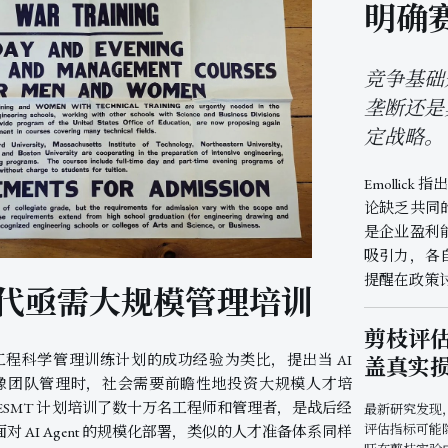
明确
竞争基础
垄断还是
定战略。
Emollick
论缺乏共同
是企业盈利
吸引力，各
提醒在政策
t 时代亟需大规模管理培训
剪枝评
间美国工程科学管理训练计划的成功经验为类比，提出当 AI
盖真实
来越像团队管理时，社会需要前瞻性地投资大规模人才培
ESMT 计划培训了数十万名工程师和管理者，是战后经
最新研究发现
评估指标可能
 AI Agent 的规模化部署，类似的人才准备体系同样