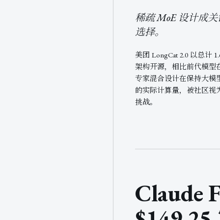
稀疏 MoE 设计
选择。
美团 LongCat 2.0 以总
架构开源，相比前代模型
专家混合设计在保持大模
的实际计算量，被社区视
挑战。
Claude
$149.