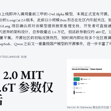
er 平台上线即冲入调用量前三甲的 Owl Alpha 模型，本周正式宣
队推出的 LongCat 2.0 版本，此前以小规模 Beta 形态在社区内引起关注
GLang 项目确认将对该模型提供独家推理支持，开发者可直接通过 
了与上一代迥异的架构设计，总参数量达 1.6 万亿，但活跃参数仅约 480
著平衡。开源社区的初始反馈热烈，短时间内即出现多个社区微
DeepSeek、Qwen 之后又一重量级国产模型的开源事件，进一步丰
ENTDELANGUE 转推
 2.0 MIT
.6T 参数仅
活
Vercel AI Gateway 聚合的万亿