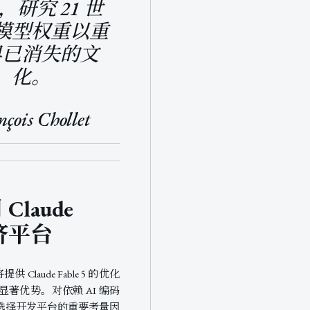
，研究 21 世
模型权重以重
早已消失的文
化。
nçois Chollet
Claude
经济平台
 Claude Fable 5 的优化
著优势。对依赖 AI 编码
选择开发平台的重要考量因