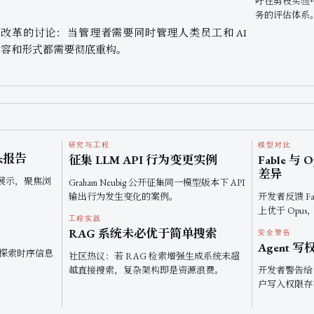
吁在剪枝实验
务的评估体系
改革的讨论：当管理者需要同时管理人类员工和 AI
的内容和形式都需要彻底重构。
研究与工程
模型对比
口头报告
征集 LLM API 行为变更实例
Fable 与
差异
头环节展示，聚焦浏
Graham Neubig 公开征集同一模型版本下 API
输出行为发生变化的案例。
开发者反馈 Fa
上优于 Opu
工程实践
RAG 系统未必优于简单搜索
安全警告
Agent 
示，探索时序信息
社区热议：若 RAG 检索增强生成系统未超
越直接搜索，复杂架构即是资源浪费。
开发者警告给 AI 
户写入权限存