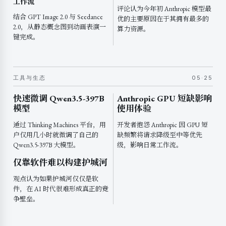
工作流
评论认为今年初 Anthropic 模型最
结合 GPT Image 2.0 与 Seedance
优的主要原因在于其拥有最多的
2.0，从静态概念图到动画表演一
算力资源。
键完成。
工具与生态
05·25
快速微调 Qwen3.5-397B
Anthropic GPU 短缺影响
模型
使用体验
通过 Thinking Machines 平台，用
开发者抱怨 Anthropic 因 GPU 短
户仅用几小时就微调了自己的
缺频繁将请求降级至中等优先
Qwen3.5-397B 大模型。
级，影响日常工作流。
仅靠软件难以构建护城河
观点认为如果护城河仅仅是软
件，在 AI 时代很难形成真正的竞
争壁垒。