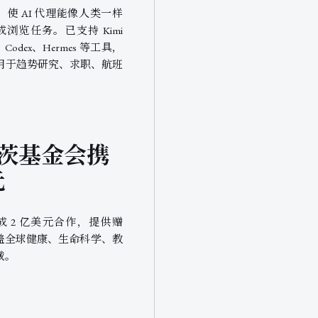
ge，使 AI 代理能像人类一样
览任务。已支持 Kimi
or、Codex、Hermes 等工具，
用于趋势研究、求职、航班
 与盖茨基金会携
元
会达成 2 亿美元合作，提供赠
，覆盖全球健康、生命科学、教
域。