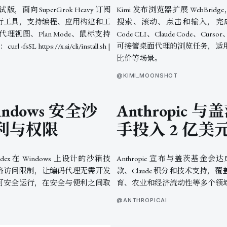
期测试版，面向 SuperGrok Heavy 订阅
Kimi 发布浏览器扩展 WebBrid
行工具，支持编程、应用构建和工
搜索、滚动、点击和输入，完成浏
视图、Plan Mode、鼠标支持
Code CLI、Claude Code、Curs
L https://x.ai/cli/install.sh |
可接管桌面代理的浏览任务，适
比价等场景。
@KIMI_MOONSHOT
indows 安全沙
Anthropic
利与权限
手投入 2 亿美
dex 在 Windows 上设计的沙箱技
Anthropic 宣布与盖茨基金
络访问限制，让编码代理无需开发
款、Claude 积分和技术支持
可安全运行，在安全与便利之间取
育、农业和经济流动性等多个领
@ANTHROPICAI