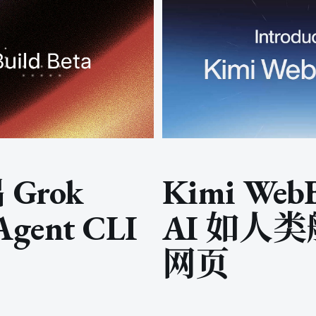
 Grok
Kimi Web
gent CLI
AI 如人
网页