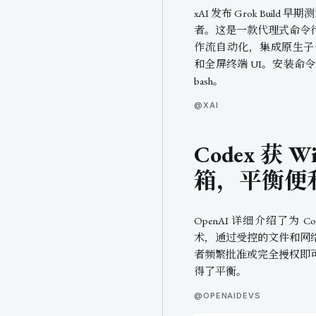
xAI 发布 Grok Build 早
者。这是一款代理式命令
作流自动化，集成原生子代理
和全屏终端 UI。安装命令：curl -fsS
bash。
@XAI
Codex 获 W
箱，平衡便
OpenAI 详细介绍了为 Co
术，通过受控的文件和网
者频繁批准或完全授权即
得了平衡。
@OPENAIDEVS