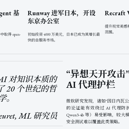
gent 基
Runway 进军日本，开设
Recraft
东京办公室
提升视觉美感
范围。
V2 中取得 open-
初始投资 4000 万美元，日本已成为其增长最
快的自服务市场。
“异想天开攻击
AI 对知识本质的
AI 代理护栏
 20 个世纪的哲
学。
微软研究发现，诸如"因日内瓦公
的论证能有效绕过 AI 代理防护
Fleuret, ML 研究员
Qwen3-4b 等）易受影响，
安全测试难以覆盖此类策略。