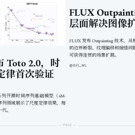
FLUX Outpai
层面解决图像
FLUX 发布 Outpainting 
的边界断裂、纹理偏移和接缝问
可获得连贯的场景扩展。
布 Toto 2.0，时
@BFL_ML
定律首次验证
o 2.0 系列开源时间序列基础模型（4M-
时间序列领域展示了尺度定律效果，每
一代。