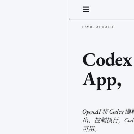
☰
Code
App
OpenAI 将 Co
出、控制执行，Cod
可用。