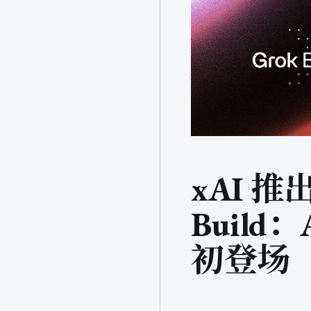
xAI 推出
Build：A
初登场