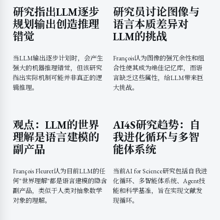
研究指出LLM逐步
研究员讨论图像与
规划输出创造推理
语言本质差异对
错觉
LLM的挑战
当LLM输出逐步计划时，会产生
François认为图像的强冗余性和组
强大的机器推理错觉，但该研究
合性使其成为绝佳记忆库，而语
指出实际机制可能并非真正的逻
言缺乏这些属性，给LLM带来巨
辑推理。
大挑战。
观点：LLM的世界
AI4S研究趋势：自
理解是语言建模的
我进化循环与多智
副产品
能体系统
François Fleuret认为目前LLM的任
当前AI for Science研究包括自我进
何"世界理解"都是语言建模的隐含
化循环、多智能体系统、Agent技
副产品，类似于人类对抽象数学
能和科学基准，旨在实现文献发
对象的理解。
现循环。