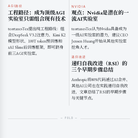
AGI路径
NVIDIA
工程路径：成为顶级AGI
观点：Nvidia是潜在的一
实验室只需组合现有技术
流AI实验室
teortaxesTex提出纯工程路线：组
teortaxesTex认为Nvidia具备成为
合DeepSeek V3.2注意力、Kimi K2
一级AI实验室的潜力，建议CEO
模型形状、100T token预训练和
Jensen Huang开始从其他实验室
zAI Slime后训练框架，即可跻身
挖角人才。
前三AGI实验室。
递归改进
递归自我改进（RSI）的
三个早期步骤总结
Anthropic将80%代码通过AI合并、
其他AI公司也在实践递归自我改
进，文章总结了RSI的早期步骤
与关键节点。