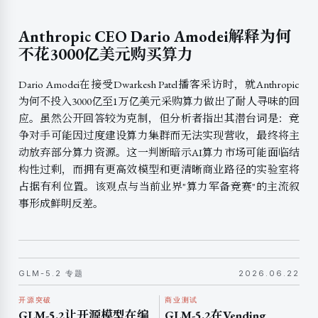
Anthropic CEO Dario Amodei解释为何
不花3000亿美元购买算力
Dario Amodei在接受Dwarkesh Patel播客采访时，就Anthropic
为何不投入3000亿至1万亿美元采购算力做出了耐人寻味的回
应。虽然公开回答较为克制，但分析者指出其潜台词是：竞
争对手可能因过度建设算力集群而无法实现营收，最终将主
动放弃部分算力资源。这一判断暗示AI算力市场可能面临结
构性过剩，而拥有更高效模型和更清晰商业路径的实验室将
占据有利位置。该观点与当前业界"算力军备竞赛"的主流叙
事形成鲜明反差。
GLM-5.2 专题
2026.06.22
开源突破
商业测试
GLM-5.2让开源模型在编
GLM-5.2在Vending