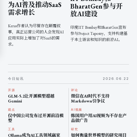
为AI普及推动SaaS
BharatGen参与开
需求增长
放AI建设
Keras作者认为尽管存在颠覆叙
印度IIT Bombay和BharatGen宣布
事，真正运营公司的人会发现AI
参与Project Tapestry，支持构建基
应用实际上增加了对SaaS的需
于本土语言和知识的前沿AI。
求。
今日短讯
2026.06.22
开源
评论
GLM-5.2让开源模型超越
微信在AI时代不支持
Gemini
Markdown引争议
观点
AI视频
仅中国公司发布过开源前沿模
韩国用户用AI视频为不存在产
型
品做广告
工具
研究
Ollama成为AI工具领域赢家
如何衡量世界模型的研究项目