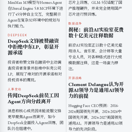
MiniMax M3模型与Hermes Agent
芯片上训练，GLM-5仅适配了国
在Unreal Engine 5.8 MCP环境下进
产推理硬件，并未完全使用国产
行了45分钟自主交互，完整展示
芯片进行预训练。
Agent在复杂3D环境中的规划与
数据战争
执行能力。
揭秘：前沿AI实验室花费
数十亿美元注释数据
DEEPSEEK
DeepSeek文锋被赞融资
前沿AI实验室正以数十亿美元雇
中拒绝中东LP，彰显开
用诗人、音乐家、会计师等大量
源承诺
专业人员，对各种格式进行大规
投资者称赞文锋在融资中主动调
模数据注释，这是一场蛮力押
查投资者背景并拒绝中东壳公司
注。
LP，展现了绝对的开源承诺和对
开源战略
投机资本的蔑视。
Clement Delangue认为开
源AI领导力是通用AI领导
人事变动
传闻DeepSeek前员工因
力的前提
Agent方向分歧离开
Hugging Face CEO预测：2016-
消息称核心成员因未能说服文锋
2024美国领先开源，2024-2026中
更早聚焦Agent而离开，如今
国领先开源，2024-2027美国领先
DeepSeek全面投入Agent训练，团
通用AI。开源领导力是通用AI领
队仍在组建中。
导力的先决阶段。