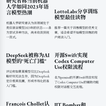
研究者称当前机器
人学如同2023年语
LottoLabs分享训练
言模型热潮
模型最佳读物
机器人学研究者认为该领域处于
类似语言模型2023年的状态——各
推荐一篇关于训练模型的优秀文
方尝试多种方法，尚未收敛到统
章，适合希望开始模型训练的用
一范式。
户阅读入门。
DeepSeek被称为AI
开源Swift实现
模型的"死亡门槛"
Codex Computer
Use权限流程
评论称如果某模型仅比DeepSeek
略好则无法生存，因为DeepSeek
名为permiso的开源Swift项目实现
定价极其低廉，形成市场化的准
了Codex Computer Use的辅助功能
入门槛。
权限对话框交互流程。
François Chollet认
IIT Bombay和