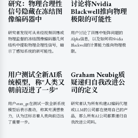
研究：物理合理性
讨论将Nvidia
信号隐藏在冻结图
Blackwell推向物理
像编码器中
极限的可能性
研究者发现可从未经视频训练或
用户讨论了训练中矩阵问题的
物理监督的冻结图像编码器几何
Alpha信息，以及如何将Nvidia
结构中提取物理合理性信号，暗
Blackwell的计算能力推向物理极
示了感知系统的新可能性。
限。
用户测试全新AI系
Graham Neubig质
统模型，称"人类又
疑递归自我改进公
朝前迈进了一步"
司的定义
用户oran_ge在测试一款全新系统
研究者认为所有构建AI编码代理
模型后表示激动，称其充满想象
或LLM的公司都在使用自己的产
力，认为这标志着人类向前迈出
品，那么所有AI公司都算递归自
了重要一步。
我改进公司吗。