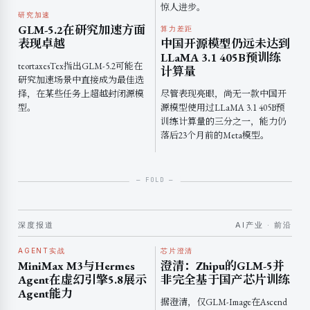
惊人进步。
研究加速
GLM-5.2在研究加速方面
算力差距
表现卓越
中国开源模型仍远未达到
LLaMA 3.1 405B预训练
teortaxesTex指出GLM-5.2可能在
计算量
研究加速场景中直接成为最佳选
择，在某些任务上超越封闭源模
尽管表现亮眼，尚无一款中国开
型。
源模型使用过LLaMA 3.1 405B预
训练计算量的三分之一，能力仍
落后23个月前的Meta模型。
深度报道
AI产业 · 前沿
AGENT实战
芯片澄清
MiniMax M3与Hermes
澄清：Zhipu的GLM-5并
Agent在虚幻引擎5.8展示
非完全基于国产芯片训练
Agent能力
据澄清，仅GLM-Image在Ascend