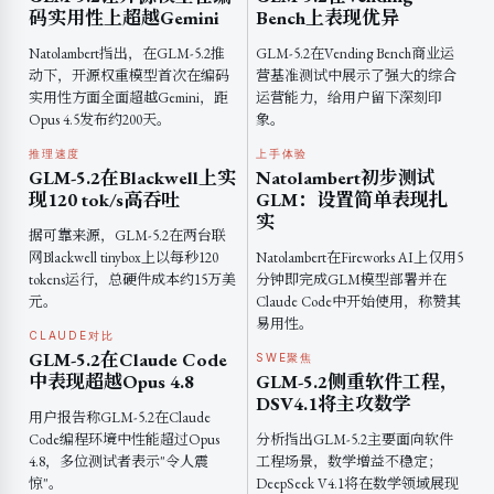
码实用性上超越Gemini
Bench上表现优异
Natolambert指出，在GLM-5.2推
GLM-5.2在Vending Bench商业运
动下，开源权重模型首次在编码
营基准测试中展示了强大的综合
实用性方面全面超越Gemini，距
运营能力，给用户留下深刻印
Opus 4.5发布约200天。
象。
推理速度
上手体验
GLM-5.2在Blackwell上实
Natolambert初步测试
现120 tok/s高吞吐
GLM：设置简单表现扎
实
据可靠来源，GLM-5.2在两台联
网Blackwell tinybox上以每秒120
Natolambert在Fireworks AI上仅用5
tokens运行，总硬件成本约15万美
分钟即完成GLM模型部署并在
元。
Claude Code中开始使用，称赞其
易用性。
CLAUDE对比
GLM-5.2在Claude Code
SWE聚焦
中表现超越Opus 4.8
GLM-5.2侧重软件工程，
DSV4.1将主攻数学
用户报告称GLM-5.2在Claude
Code编程环境中性能超过Opus
分析指出GLM-5.2主要面向软件
4.8，多位测试者表示"令人震
工程场景，数学增益不稳定；
惊"。
DeepSeek V4.1将在数学领域展现