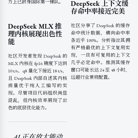
力上已跻身国际第一梯队。
DeepSeek 上下文缓
存命中率接近完美
DeepSeek MLX 推
社区分享了 DeepSeek 的缓存
理内核展现出色性
命中统计数据，横向命中率
能
条近乎 100%。分析指出其拥
有严格最优的上下文复用实
现，一旦有可复用的上下文
社区开发者发现 DeepSeek 的
几乎必定命中。推测其缓存
MLX 内核在 fp16 精度下达到
窗口可能长达 24 至 48 小时，
10 t/s、q8 量化下接近 18 t/s，
远超行业常规配置。
且 DeepSeek 内部自述其内核
质量优于纯人工编写的实
现。尽管项目代码组织尚显
混乱，但内核效率展现了出
色的底层优化能力。
AI 正在放大能动