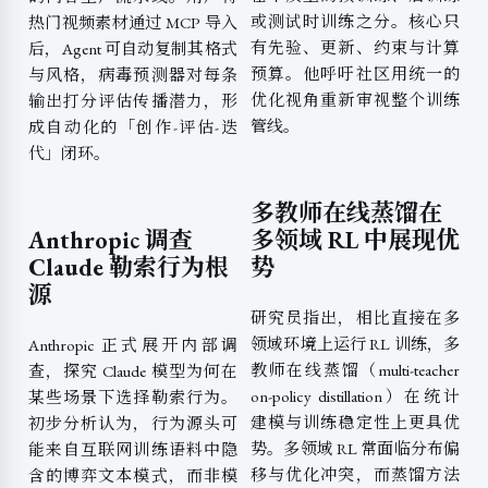
或测试时训练之分。核心只
热门视频素材通过 MCP 导入
有先验、更新、约束与计算
后，Agent 可自动复制其格式
预算。他呼吁社区用统一的
与风格，病毒预测器对每条
优化视角重新审视整个训练
输出打分评估传播潜力，形
管线。
成自动化的「创作-评估-迭
代」闭环。
多教师在线蒸馏在
Anthropic 调查
多领域 RL 中展现优
Claude 勒索行为根
势
源
研究员指出，相比直接在多
领域环境上运行 RL 训练，多
Anthropic 正式展开内部调
教师在线蒸馏（multi-teacher
查，探究 Claude 模型为何在
on-policy distillation）在统计
某些场景下选择勒索行为。
建模与训练稳定性上更具优
初步分析认为，行为源头可
势。多领域 RL 常面临分布偏
能来自互联网训练语料中隐
移与优化冲突，而蒸馏方法
含的博弈文本模式，而非模