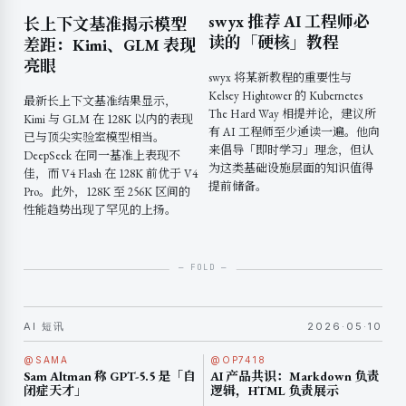
swyx 推荐 AI 工程师必
长上下文基准揭示模型
读的「硬核」教程
差距：Kimi、GLM 表现
亮眼
swyx 将某新教程的重要性与
Kelsey Hightower 的 Kubernetes
最新长上下文基准结果显示，
The Hard Way 相提并论，建议所
Kimi 与 GLM 在 128K 以内的表现
有 AI 工程师至少通读一遍。他向
已与顶尖实验室模型相当。
来倡导「即时学习」理念，但认
DeepSeek 在同一基准上表现不
为这类基础设施层面的知识值得
佳，而 V4 Flash 在 128K 前优于 V4
提前储备。
Pro。此外，128K 至 256K 区间的
性能趋势出现了罕见的上扬。
AI 短讯
2026·05·10
@SAMA
@OP7418
Sam Altman 称 GPT-5.5 是「自
AI 产品共识：Markdown 负责
闭症天才」
逻辑，HTML 负责展示