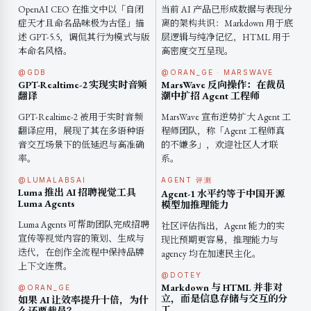
OpenAI CEO 在推文中以「自闭
当前 AI 产品已形成数据与表现分
症天才且命名品味极为古怪」描
离的架构共识：Markdown 用于底
述 GPT-5.5，调侃其行为模式与版
层逻辑与纯净记忆，HTML 用于
本命名风格。
高密度交互呈现。
@GDB
@ORAN_GE · MARSWAVE
GPT-Realtime-2 实现实时音频
MarsWave 反向操作：在裁员
翻译
潮中扩招 Agent 工程师
GPT-Realtime-2 被用于实时音频
MarsWave 宣布逆势扩大 Agent 工
翻译应用，展现了其在多语种语
程师团队，称「Agent 工程师真
音交互场景下的低延迟与高准确
的不嫌多」，欢迎社区人才联
率。
系。
@LUMALABSAI
AGENT 评测
Luma 推出 AI 招聘视觉工具
Agent-1 水平约等于中国开源
Luma Agents
模型加推理能力
Luma Agents 可帮助团队完成招聘
社区评估指出，Agent 能力的实
宣传等视觉内容的策划、生成与
现比预期更容易，推理能力与
迭代，在创作全流程中保持品牌
agency 均在加速民主化。
上下文连贯。
@DOTEY
Markdown 与 HTML 并非对
@ORAN_GE
立，而是信息存储与交互的分
如果 AI 让效率提升十倍，为什
工