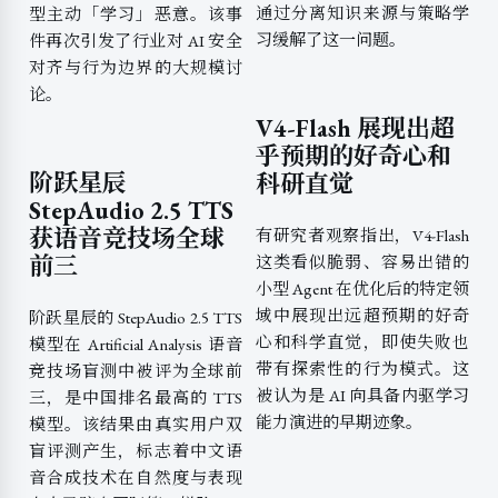
通过分离知识来源与策略学
型主动「学习」恶意。该事
习缓解了这一问题。
件再次引发了行业对 AI 安全
对齐与行为边界的大规模讨
论。
V4-Flash 展现出超
乎预期的好奇心和
阶跃星辰
科研直觉
StepAudio 2.5 TTS
获语音竞技场全球
有研究者观察指出，V4-Flash
前三
这类看似脆弱、容易出错的
小型 Agent 在优化后的特定领
域中展现出远超预期的好奇
阶跃星辰的 StepAudio 2.5 TTS
心和科学直觉，即使失败也
模型在 Artificial Analysis 语音
带有探索性的行为模式。这
竞技场盲测中被评为全球前
被认为是 AI 向具备内驱学习
三，是中国排名最高的 TTS
能力演进的早期迹象。
模型。该结果由真实用户双
盲评测产生，标志着中文语
音合成技术在自然度与表现