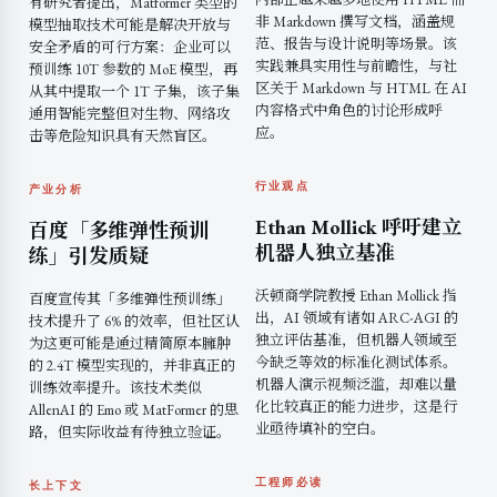
有研究者提出，Matformer 类型的
非 Markdown 撰写文档，涵盖规
模型抽取技术可能是解决开放与
范、报告与设计说明等场景。该
安全矛盾的可行方案：企业可以
实践兼具实用性与前瞻性，与社
预训练 10T 参数的 MoE 模型，再
区关于 Markdown 与 HTML 在 AI
从其中提取一个 1T 子集，该子集
内容格式中角色的讨论形成呼
通用智能完整但对生物、网络攻
应。
击等危险知识具有天然盲区。
行业观点
产业分析
Ethan Mollick 呼吁建立
百度「多维弹性预训
机器人独立基准
练」引发质疑
沃顿商学院教授 Ethan Mollick 指
百度宣传其「多维弹性预训练」
出，AI 领域有诸如 ARC-AGI 的
技术提升了 6% 的效率，但社区认
独立评估基准，但机器人领域至
为这更可能是通过精简原本臃肿
今缺乏等效的标准化测试体系。
的 2.4T 模型实现的，并非真正的
机器人演示视频泛滥，却难以量
训练效率提升。该技术类似
化比较真正的能力进步，这是行
AllenAI 的 Emo 或 MatFormer 的思
业亟待填补的空白。
路，但实际收益有待独立验证。
工程师必读
长上下文