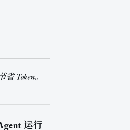
Token。
 Agent 运行