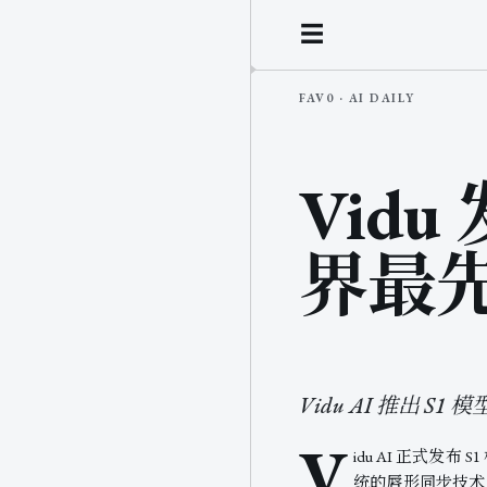
☰
Vid
界最先
Vidu AI 推出
V
idu AI 正式
统的唇形同步技术