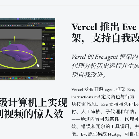
Vercel 推出 Eve
架，支持自我
Vercel 的 Eve agen
代理分析历史运行并生
现自我改进。
Vercel 发布开源 agent 框架
instructions.md 定义角色与行为，sk
 在超级计算机上实现
块按需添加。Eve 支持持久化
景到视频的惊人效
付、人工审核、子代理和评估
——通过内置可观察性，代理
效、错误和冗余的工具调用，
能。Eve 原生集成 Next.js，可