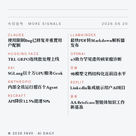
今日信号 · MORE SIGNALS
2026.06.20
CLAUDE
LLAMAINDEX
使用限制Bug已修复并重置用
最快PDF转Markdown解析器
户配额
发布
HUGGING FACE
OPENAI
TRL GRPO连续批处理上线
o3助力罕见遗传病家庭诊断
XAI
开源
SGLang以十万GPU服务Grok
9B模型文档结构化近前沿水平
ANTHROPIC
REPLIT
内部全员运行超百个Agent
LinkedIn集成展示用户AI项目
RECRAFT
基准
API降价12.5%提速50%
AA-Briefcase智能体知识工作
新基准
© 2026 FAV0 · AI DAILY