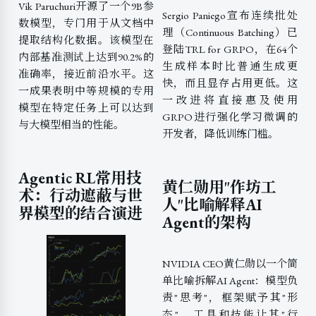
Vik Paruchuri开源了一个9B参
Sergio Paniego宣布连续批处
数模型，专门用于从文档中
理（Continuous Batching）已
提取结构化数据。该模型在
登陆TRL for GRPO，在64个
内部基准测试上达到90.2%的
生成样本时比普通生成更
准确率，接近前沿水平。这
快，而且显存占用更低。这
一成果表明中等规模的专用
一改进将直接惠及使用
模型在特定任务上可以达到
GRPO进行强化学习微调的
与大模型相当的性能。
开发者，降低训练门槛。
Agentic RL常用技
黄仁勋用"作坊工
术：行动遮蔽与世
人"比喻解释AI
界模型的结合演进
Agent的架构
NVIDIA CEO黄仁勋以一个简
单比喻拆解AI Agent：模型负
责"思考"，框架赋予其"形
态"，工具和技能让其"行