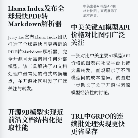
中美主要AI模型API价
Llama Index发布全
格对比图，直观展示了
球最快PDF转
成本差异。
Markdown解析器
中美关键AI模型API
价格对比图引广泛
Jerry Liu宣布Llama Index团队
关注
打造了全球最快且更精确的
PDF转Markdown解析器，完
一张对比中美主要AI模型API
全开源且无需调用任何外部
价格的图表在社交平台上被
模型。该工具解决了AI文档
大量转发，直观展示了不同
处理中最常见的格式转换痛
模型间的成本差异。该图进
点，在开源社区引发了广泛
一步助长了关于开源与闭源
关注与转发。
模型经济性的讨论。
开源9B模型实现近
TRL中GRPO的连
前沿文档结构化提
续批处理实现更快
取性能
更省显存