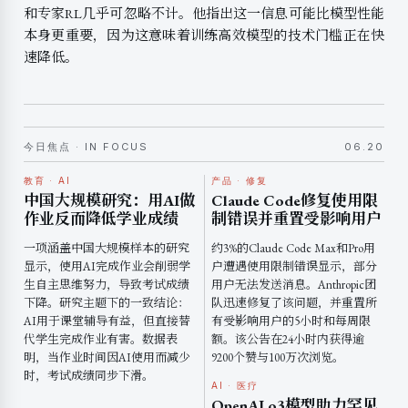
和专家RL几乎可忽略不计。他指出这一信息可能比模型性能
本身更重要，因为这意味着训练高效模型的技术门槛正在快
速降低。
今日焦点 · IN FOCUS
06.20
教育 · AI
产品 · 修复
中国大规模研究：用AI做
Claude Code修复使用限
作业反而降低学业成绩
制错误并重置受影响用户
一项涵盖中国大规模样本的研究
约3%的Claude Code Max和Pro用
显示，使用AI完成作业会削弱学
户遭遇使用限制错误显示，部分
生自主思维努力，导致考试成绩
用户无法发送消息。Anthropic团
下降。研究主题下的一致结论：
队迅速修复了该问题，并重置所
AI用于课堂辅导有益，但直接替
有受影响用户的5小时和每周限
代学生完成作业有害。数据表
额。该公告在24小时内获得逾
明，当作业时间因AI使用而减少
9200个赞与100万次浏览。
时，考试成绩同步下滑。
AI · 医疗
OpenAI o3模型助力罕见