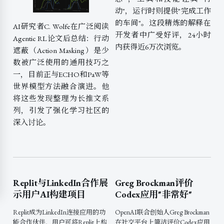
动"，运行时则提供"完成工作
的车间"。这段精炼的解释在
AI研究者C. Wolfe在广泛阅读
开发者中广受好评，24小时
Agentic RL论文后总结：行动
内获得近6万次浏览。
遮蔽（Action Masking）是少
数被广泛使用的通用技巧之
一，目前正与ECHO和PaW等
世界模型方法融合演进。他
将这些发现整理为长推文系
列，引发了强化学习社区的
深入讨论。
Replit与LinkedIn合作展
Greg Brockman评价
示用户AI构建项目
Codex应用"非常好"
Replit成为LinkedIn连接应用的功
OpenAI联合创始人Greg Brockman
能合作伙伴，用户可将Replit上构
在社交平台上简洁评价Codex应用