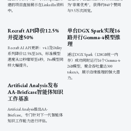
建的项目直接展示在LinkedIn资料
为"非常优秀"，获得约840个赞同
中。
与9.5万次浏览。
Recraft API降价12.5%
单台DGX Spark实现16
并提速50%
路并行Gemma-4模型推
理
Recraft AI API更新：v4.1及Utility
系列降价12.5%至16%，标准模型
通过DGX Spark（128GB统一内
速度从12秒缩短至6秒，Pro模型同
存）成功同时运行16个Gemma-4-
样大幅提升。
26B模型，聚合吞吐量达300
token/s，展示边缘推理的强大潜
力。
Artificial Analysis发布
AA-Briefcase智能体知识
工作基准
Artificial Analysis推出AA-
Briefcase，专门针对下一代智能体
知识工作能力进行评估。