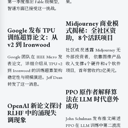
第一季度推出 Fable 级模型，
果。
智谱方面已接受这一挑战。
Midjourney 商业模
Google 发布 TPU
式揭秘：全社区资
训练超算论文：从
助，8个活跃项目
v2 到 Ironwood
社区成员透露 Midjourney 无
Google 团队在 IEEE Micro 发
外部投资者，依靠图像产品
表论文，详细介绍从 TPU v2
收入支撑4个硬件和4个软件
到 Ironwood 的训练超算架构
项目，首年营收约2亿美元。
稳定性与规模演进。Jeff Dean
转发了这一消息。
PPO 原作者解释算
法在 LLM 时代意外
OpenAI 新论文探讨
成功
RLHF 中的涌现失
John Schulman 发布推文阐述
调现象
PPO 在 LLM 训练中第二波流