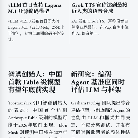
vLLM 首日支持 Laguna
Grok TTS 宣称达到最接
M.1 开源编码模型
近人类的语音合成
vLLM v0.21.0 发布首日即支持
xAI 发布 Grok TTS，声称语音自
Laguna M.1（225B MoE，256K上
然度业界最佳，在 Vapi 盲测中位
下文），专为长周期编码任务设
列 AI 语音第一。
计。
智谱创始人：中国
新研究：编码
首款 Fable 级模型
Agent 基准应同时
有望年底前实现
评估 LLM 与框架
TeortaxesTex 引用智谱创始人
Graham Neubig 团队提出综合
的表态：中国首个达到
评估框架，指出编码 Agent 的
Anthropic Fable 级别的模型可
性能由 LLM 和框架共同决
能于2026年底前出现。Elon
定，不应分离测试，并发布
Musk 则预测中国将在2027年
了同时衡量两者的整体性结