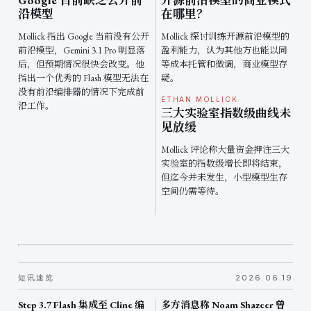
Google 目前缺乏公开前
开源前沿模型的商业模式
沿模型
在哪里？
Mollick 指出 Google 当前没有公开
Mollick 探讨训练开源前沿模型的
前沿模型，Gemini 3.1 Pro 明显落
盈利能力，认为其他方也能以同
后，但预期情况很快会改变。他
等成本托管和微调，商业模型存
指出一个优秀的 Flash 模型无法在
疑。
没有前沿编排器的情况下完成前
ETHAN MOLLICK
沿工作。
三大实验室指数级曲线未
见放缓
Mollick 评论称大量资金押注三大
实验室的指数级增长即将结束，
但迄今并未发生，小型模型生存
空间仍需等待。
短讯速览
2026.06.19
Step 3.7 Flash 集成至 Cline 编
多方消息称 Noam Shazeer 曾