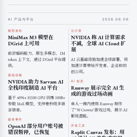
AI 产品与平台
2026.06.06
模型发布
云计算
MiniMax M3 模型在
NVIDIA 称 AI 计算需求
DGrid 上可用
不减，全球 AI Cloud 扩
展
前沿编码能力、原生多模态、1M
token 上下文，通过 DGrid 平台提
AI 云基础设施加速全球部署，将
供。
加速计算带给开发者、企业和初
创公司。
基础设施
NVIDIA 助力 Sarvam AI
AI 创意
全栈印度制造 AI 平台
Runway 展示完全 AI 生
成的游戏过场动画
基于 4096+ H100 GPU 训练 100B+
参数 MoE 模型，支持毫秒级多语
单人一周内使用 Runway 制作
言语音。
了"50 Crowns"游戏过场，展示 AI
影视潜能。
服务事件
OpenAI 部分用户账号被
开发工具
错误暂停，已恢复
Replit Canvas 发布：用