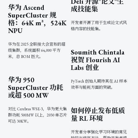
Deli 开源"论文"生
华为 Ascend
成技能集
SuperCluster 规
格：64K m²，524K
开发者开源了用于生成论文式风
NPU
格内容的技能集。
华为在 2025 全联接大会宣布的超
级集群，系统面积 64,000 平方
Soumith Chintala
米，总 BOM 巨大。
祝贺 Flourish AI
Labs 创业
华为 950
PyTorch 创始人期待其在 AI 样本
SuperCluster 功耗
效率与能耗方面的突破。
或超 500 MW
对比 Cerebras WSE-3，华为更大集
如何停止发布低质
群功耗 500MW 以上，2030 单芯片
量 RL 环境
可达 30KW。
开发者分享强化学习环境的常见