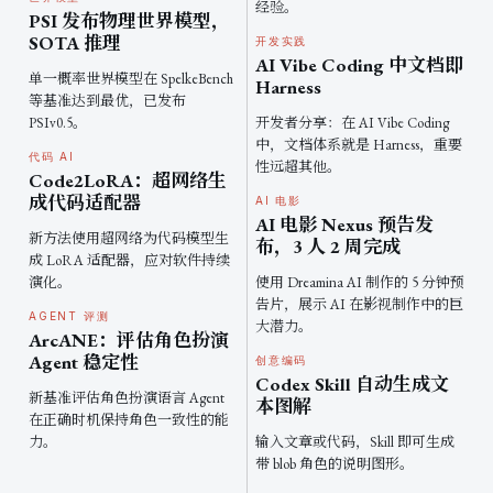
经验。
PSI 发布物理世界模型，
SOTA 推理
开发实践
AI Vibe Coding 中文档即
单一概率世界模型在 SpelkeBench
Harness
等基准达到最优，已发布
PSIv0.5。
开发者分享：在 AI Vibe Coding
中，文档体系就是 Harness，重要
代码 AI
性远超其他。
Code2LoRA：超网络生
成代码适配器
AI 电影
AI 电影 Nexus 预告发
新方法使用超网络为代码模型生
布，3 人 2 周完成
成 LoRA 适配器，应对软件持续
演化。
使用 Dreamina AI 制作的 5 分钟预
告片，展示 AI 在影视制作中的巨
AGENT 评测
大潜力。
ArcANE：评估角色扮演
Agent 稳定性
创意编码
Codex Skill 自动生成文
新基准评估角色扮演语言 Agent
本图解
在正确时机保持角色一致性的能
力。
输入文章或代码，Skill 即可生成
带 blob 角色的说明图形。