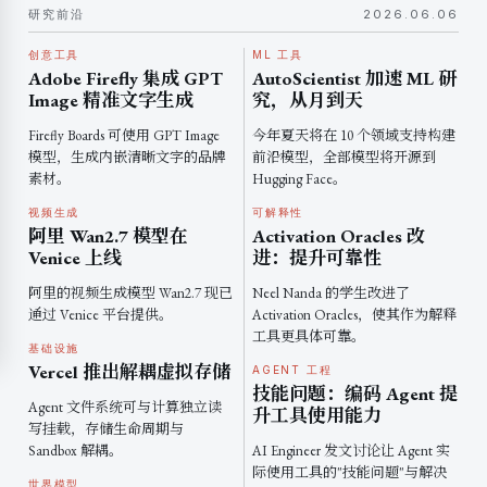
研究前沿
2026.06.06
创意工具
ML 工具
Adobe Firefly 集成 GPT
AutoScientist 加速 ML 研
Image 精准文字生成
究，从月到天
Firefly Boards 可使用 GPT Image
今年夏天将在 10 个领域支持构建
模型，生成内嵌清晰文字的品牌
前沿模型，全部模型将开源到
素材。
Hugging Face。
视频生成
可解释性
阿里 Wan2.7 模型在
Activation Oracles 改
Venice 上线
进：提升可靠性
阿里的视频生成模型 Wan2.7 现已
Neel Nanda 的学生改进了
通过 Venice 平台提供。
Activation Oracles，使其作为解释
工具更具体可靠。
基础设施
Vercel 推出解耦虚拟存储
AGENT 工程
技能问题：编码 Agent 提
Agent 文件系统可与计算独立读
升工具使用能力
写挂载，存储生命周期与
Sandbox 解耦。
AI Engineer 发文讨论让 Agent 实
际使用工具的"技能问题"与解决
世界模型