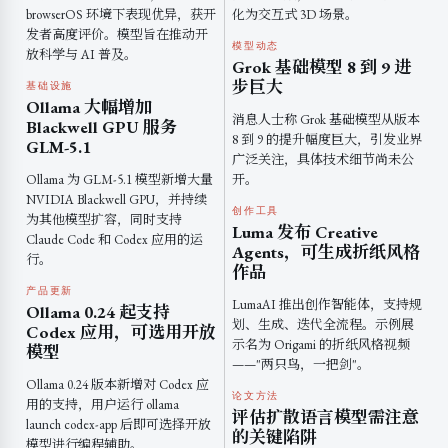
browserOS 环境下表现优异，获开
化为交互式 3D 场景。
发者高度评价。模型旨在推动开
模型动态
放科学与 AI 普及。
Grok 基础模型 8 到 9 进
步巨大
基础设施
Ollama 大幅增加
消息人士称 Grok 基础模型从版本
Blackwell GPU 服务
8 到 9 的提升幅度巨大，引发业界
GLM-5.1
广泛关注，具体技术细节尚未公
Ollama 为 GLM-5.1 模型新增大量
开。
NVIDIA Blackwell GPU，并持续
创作工具
为其他模型扩容，同时支持
Luma 发布 Creative
Claude Code 和 Codex 应用的运
Agents，可生成折纸风格
行。
作品
产品更新
LumaAI 推出创作智能体，支持规
Ollama 0.24 起支持
划、生成、迭代全流程。示例展
Codex 应用，可选用开放
示名为 Origami 的折纸风格视频
模型
——"两只鸟，一把剑"。
Ollama 0.24 版本新增对 Codex 应
论文方法
用的支持，用户运行 ollama
评估扩散语言模型需注意
launch codex-app 后即可选择开放
的关键陷阱
模型进行编程辅助。