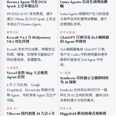
Hermes Agent 可在 DGX
Luma Agents 自动生成网站横
Spark 上全本地运行
幅
NVIDIA AI PC 发布教程，演示
Luma Agents 根据用户定义的信息
通过 Ollama 在 DGX Spark 上完全
与美学自动构建网站横幅，提升
本地运行 Hermes Agent。
创意团队效率。
模型对比
跨平台集成
Recraft V4.1 与 Midjourney
ChatGPT 订阅可在 Zed 编辑器
V8.1 对比评测
的 Agent 中使用
Recraft 发布对比结果，两模型在
Zed 编辑器集成 ChatGPT 订阅，
构图、情绪、纹理等方面做出不
用户在 Codex 中的使用量和速率
同创意选择，各擅胜场。
限制可直接在 Zed Agent 中沿
用。
大会预告
Vercel 伦敦 Ship 大会聚焦
AI 视频
Agent 应用
Synthesia 可将演示文稿即时转
为 AI 视频
6 月 17 日伦敦，Google
DeepMind、ElevenLabs 等展示视
Synthesia 支持将任何幻灯片一键
频 Agent、实时语音 Agent 及生产
转化为 AI 生成的视频，面向 B2B
实践。
场景的演示与培训需求。
创意 AI
特效工具
Vibecon 纽约创意 AI 大会 6 月
Higgsfield 推出病毒式视频预