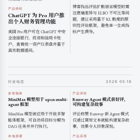
博客指出评估扩散语言模型时需
产品特性
注意熵差异与 ELBO 不可比等问
ChatGPT 为 Pro 用户推
题，建议采用基于 KL 散度的原
出个人财务管理功能
则性评估框架，避免单一生成指
美国 Pro 用户可在 ChatGPT 中安
标产生误导。
全连接银行、投资和信用卡账
户，查看统一资产仪表盘并基于
真实数据提问。
行业动态
2026·05·16
多智能体
产品评价
MiniMax 模型用于 open-multi-
Runway Agent 模式获好评，
agent 框架
可构建复杂故事
MiniMax 模型被应用于开放多智
评论称赞 Runway 新 Agent 模式
能体框架，可自动将目标分解为
仅通过简短文本就能构建复杂故
DAG 任务并并行执行。
事，效果令人印象深刻。
本地部署
产品应用