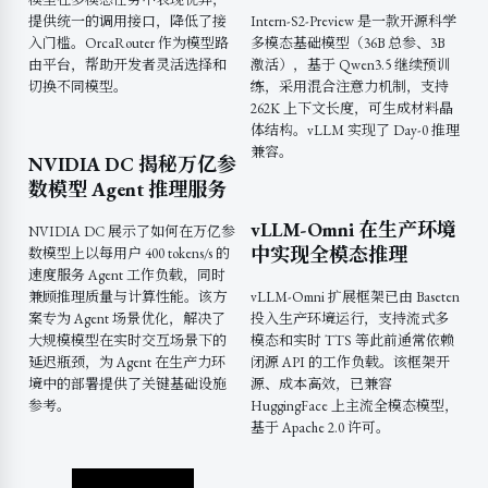
提供统一的调用接口，降低了接
Intern-S2-Preview 是一款开源科学
入门槛。OrcaRouter 作为模型路
多模态基础模型（36B 总参、3B
由平台，帮助开发者灵活选择和
激活），基于 Qwen3.5 继续预训
切换不同模型。
练，采用混合注意力机制，支持
262K 上下文长度，可生成材料晶
体结构。vLLM 实现了 Day-0 推理
兼容。
NVIDIA DC 揭秘万亿参
数模型 Agent 推理服务
vLLM-Omni 在生产环境
NVIDIA DC 展示了如何在万亿参
中实现全模态推理
数模型上以每用户 400 tokens/s 的
速度服务 Agent 工作负载，同时
兼顾推理质量与计算性能。该方
vLLM-Omni 扩展框架已由 Baseten
案专为 Agent 场景优化，解决了
投入生产环境运行，支持流式多
大规模模型在实时交互场景下的
模态和实时 TTS 等此前通常依赖
延迟瓶颈，为 Agent 在生产力环
闭源 API 的工作负载。该框架开
境中的部署提供了关键基础设施
源、成本高效，已兼容
参考。
HuggingFace 上主流全模态模型，
基于 Apache 2.0 许可。