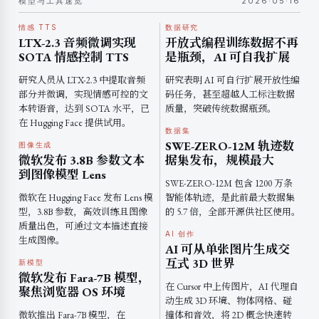
模型与工具速览
2026·05·16
情感 TTS
数据研究
LTX-2.3 音频微调实现
开放式编程训练数据不再
SOTA 情感控制 TTS
是瓶颈，AI 可自我扩展
研究人员从 LTX-2.3 中提取音频
研究表明 AI 可自行扩展开放性编
部分并微调，实现情感可控的文
码任务，甚至超越人工标注数据
本转语音，达到 SOTA 水平，已
质量，突破传统数据瓶颈。
在 Hugging Face 提供试用。
数据集
SWE-ZERO-12M 轨迹数
图像生成
微软发布 3.8B 参数文本
据集发布，规模最大
到图像模型 Lens
SWE-ZERO-12M 包含 1200 万条
微软在 Hugging Face 发布 Lens 模
智能体轨迹，是此前最大数据集
型，3.8B 参数，高效训练且图像
的 5.7 倍，全部开源供社区使用。
质量出色，可通过文本描述直接
AI 创作
生成图像。
AI 可从单张图片生成交
互式 3D 世界
新模型
微软发布 Fara-7B 模型，
在 Cursor 中上传图片，AI 代理自
聚焦浏览器 OS 环境
动生成 3D 环境、物体网格、碰
微软推出 Fara-7B 模型，在
撞体和音效，将 2D 概念快速转