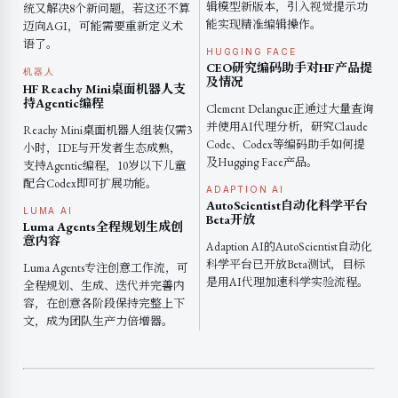
辑模型新版本，引入视觉提示功
统又解决8个新问题，若这还不算
能实现精准编辑操作。
迈向AGI，可能需要重新定义术
语了。
HUGGING FACE
CEO研究编码助手对HF产品提
机器人
及情况
HF Reachy Mini桌面机器人支
持Agentic编程
Clement Delangue正通过大量查询
并使用AI代理分析，研究Claude
Reachy Mini桌面机器人组装仅需3
Code、Codex等编码助手如何提
小时，IDE与开发者生态成熟，
及Hugging Face产品。
支持Agentic编程，10岁以下儿童
配合Codex即可扩展功能。
ADAPTION AI
AutoScientist自动化科学平台
LUMA AI
Beta开放
Luma Agents全程规划生成创
意内容
Adaption AI的AutoScientist自动化
科学平台已开放Beta测试，目标
Luma Agents专注创意工作流，可
是用AI代理加速科学实验流程。
全程规划、生成、迭代并完善内
容，在创意各阶段保持完整上下
文，成为团队生产力倍增器。