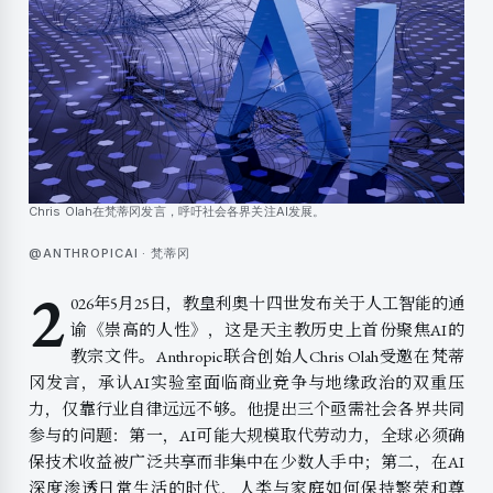
Chris Olah在梵蒂冈发言，呼吁社会各界关注AI发展。
@ANTHROPICAI · 梵蒂冈
2
026年5月25日，教皇利奥十四世发布关于人工智能的通
谕《崇高的人性》，这是天主教历史上首份聚焦AI的
教宗文件。Anthropic联合创始人Chris Olah受邀在梵蒂
冈发言，承认AI实验室面临商业竞争与地缘政治的双重压
力，仅靠行业自律远远不够。他提出三个亟需社会各界共同
参与的问题：第一，AI可能大规模取代劳动力，全球必须确
保技术收益被广泛共享而非集中在少数人手中；第二，在AI
深度渗透日常生活的时代，人类与家庭如何保持繁荣和尊