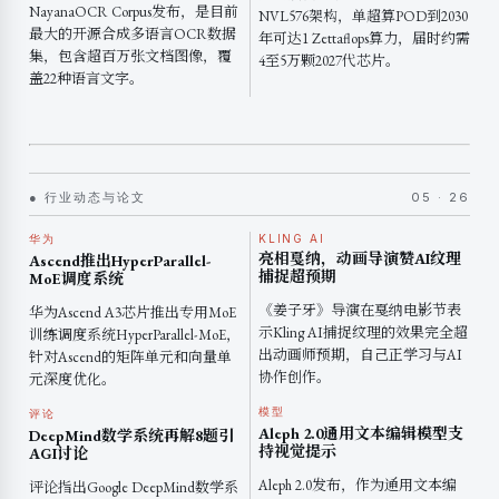
NayanaOCR Corpus发布，是目前
NVL576架构，单超算POD到2030
最大的开源合成多语言OCR数据
年可达1 Zettaflops算力，届时约需
集，包含超百万张文档图像，覆
4至5万颗2027代芯片。
盖22种语言文字。
● 行业动态与论文
05 · 26
华为
KLING AI
亮相戛纳，动画导演赞AI纹理
Ascend推出HyperParallel-
捕捉超预期
MoE调度系统
《姜子牙》导演在戛纳电影节表
华为Ascend A3芯片推出专用MoE
示Kling AI捕捉纹理的效果完全超
训练调度系统HyperParallel-MoE，
出动画师预期，自己正学习与AI
针对Ascend的矩阵单元和向量单
协作创作。
元深度优化。
模型
评论
Aleph 2.0通用文本编辑模型支
DeepMind数学系统再解8题引
持视觉提示
AGI讨论
Aleph 2.0发布，作为通用文本编
评论指出Google DeepMind数学系