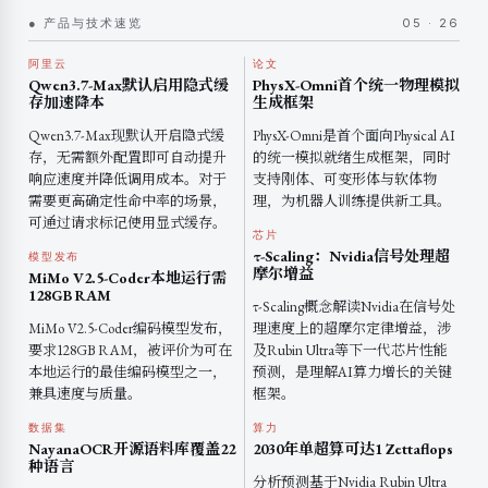
● 产品与技术速览
05 · 26
阿里云
论文
Qwen3.7-Max默认启用隐式缓
PhysX-Omni首个统一物理模拟
存加速降本
生成框架
Qwen3.7-Max现默认开启隐式缓
PhysX-Omni是首个面向Physical AI
存，无需额外配置即可自动提升
的统一模拟就绪生成框架，同时
响应速度并降低调用成本。对于
支持刚体、可变形体与软体物
需要更高确定性命中率的场景，
理，为机器人训练提供新工具。
可通过请求标记使用显式缓存。
芯片
τ-Scaling：Nvidia信号处理超
模型发布
摩尔增益
MiMo V2.5-Coder本地运行需
128GB RAM
τ-Scaling概念解读Nvidia在信号处
MiMo V2.5-Coder编码模型发布，
理速度上的超摩尔定律增益，涉
要求128GB RAM，被评价为可在
及Rubin Ultra等下一代芯片性能
本地运行的最佳编码模型之一，
预测，是理解AI算力增长的关键
兼具速度与质量。
框架。
数据集
算力
NayanaOCR开源语料库覆盖22
2030年单超算可达1 Zettaflops
种语言
分析预测基于Nvidia Rubin Ultra