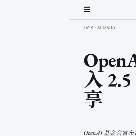
☰
Ope
入 2.
享
OpenAI 基金会