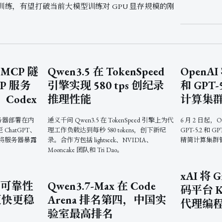
练，有望打破当前大模型训练对 GPU 显存规模的刚
 MCP 隧
Qwen3.5 在 TokenSpeed
OpenAI
P 服务
引擎实现 580 tps 创纪录
和 GPT-
、Codex
推理性能
计算集
务器部署在内
通义千问 Qwen3.5 在 TokenSpeed 引擎上为代
6 月 2 日起，O
ChatGPT、
理工作负载达到每秒 580 tokens，创下新纪
GPT-5.2 和 
，无需将服务器暴露
录。合作方包括 lightseek、NVIDIA、
精简计算集群
Mooncake 团队和 Tri Dao。
xAI 将
发布可靠性
Qwen3.7-Max 在 Code
码平台 K
更快更稳
Arena 排名第四，中国实
代理编
验室最高排名