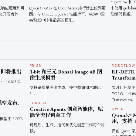
SuperGrok 和 
近期在响应速度和可
Qwen3.7-Max 在 Code Arena 排行榜上位列第
中使用 grok-
化开发者体
四，与 Claude Opus 4.6 性能持平，成为中国
理编码智能。
实验室中排名最高的模型。
PRISM
ROBOFLOW 
型即将推出
1-bit 和三元 Bonsai Image 4B 图
RF-DE
像生成模型
Transform
下一代 M3 即
支持高质量图像生成、模型微调和本地运
实时目标检测
行。
YOLO，已集成到
Transformers。
大模型发布，
LUMA AI
Creative Agents 创意智能体，赋
QWEN
能全流程创意工作
Qwen3.7
模型中 SOTA
用，支持 
可规划、生成、迭代和优化创意工作每个阶
段。
目前 Qwen