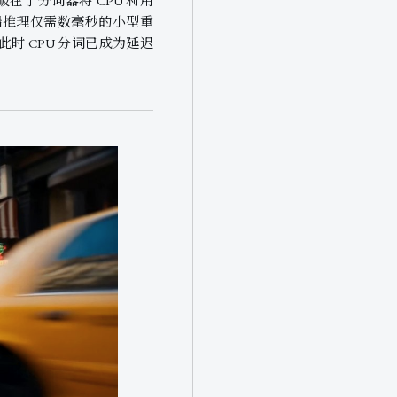
突破在于分词器将 CPU 利用
U 端推理仅需数毫秒的小型重
时 CPU 分词已成为延迟